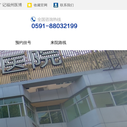
记福州医博肛肠医院。
收藏官网
请患者朋友们谨慎辨识，如有其它疑问请拨打官方热线：0591-88
联系我们
预约挂号
来院路线