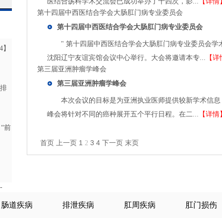
医结合疡科学术交流会已成功举办了十四次，影...
【详情
第十四届中西医结合学会大肠肛门病专业委员会
第十四届中西医结合学会大肠肛门病专业委员会
" 第十四届中西医结合学会大肠肛门病专业委员会学术研讨
24】
沈阳辽宁友谊宾馆会议中心举行。大会将邀请本专...
【详
】
第三届亚洲肿瘤学峰会
第三届亚洲肿瘤学峰会
合排
本次会议的目标是为亚洲执业医师提供较新学术信息，
峰会将针对不同的癌种展开五个平行日程。在二...
【详情
“前
首页
上一页
1
3
4
下一页
末页
2
】
-
肠道疾病
排泄疾病
肛周疾病
肛门损伤