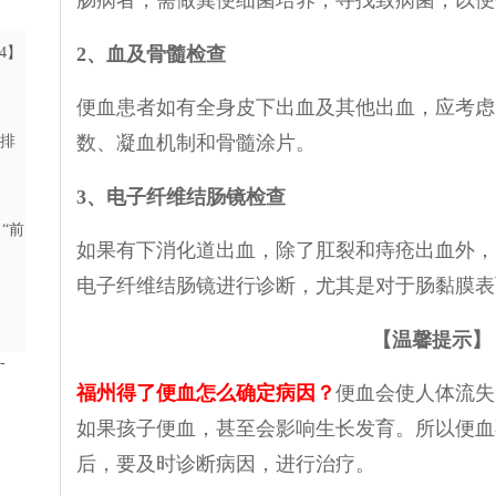
肠病者，需做粪便细菌培养，寻找致病菌，以便
2、血及骨髓检查
24】
】
便血患者如有全身皮下出血及其他出血，应考虑
数、凝血机制和骨髓涂片。
合排
3、电子纤维结肠镜检查
“前
如果有下消化道出血，除了肛裂和痔疮出血外，
电子纤维结肠镜进行诊断，尤其是对于肠黏膜表
】
【温馨提示】
-
福州
得了便血怎么确定病因？
便血会使人体流失
如果孩子便血，甚至会影响生长发育。所以便血
后，要及时诊断病因，进行治疗。